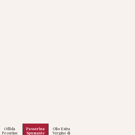
Offida
Passerina
Olio Extra
Pecorino
Spumante
Vergine di