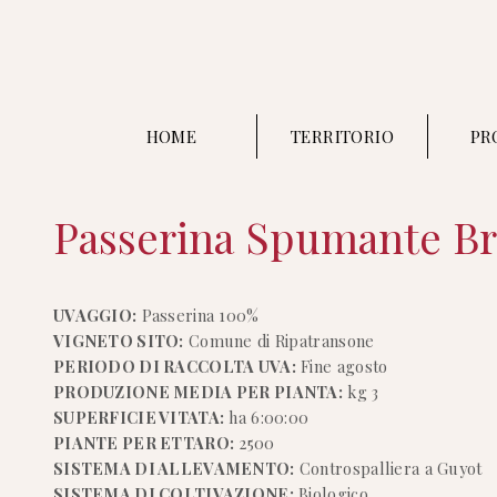
HOME
TERRITORIO
PR
Passerina Spumante Br
UVAGGIO:
Passerina 100%
VIGNETO SITO:
Comune di Ripatransone
PERIODO DI RACCOLTA UVA:
Fine agosto
PRODUZIONE MEDIA PER PIANTA:
kg 3
SUPERFICIE VITATA:
ha 6:00:00
PIANTE PER ETTARO:
2500
SISTEMA DI ALLEVAMENTO:
Controspalliera a Guyot
SISTEMA DI COLTIVAZIONE:
Biologico