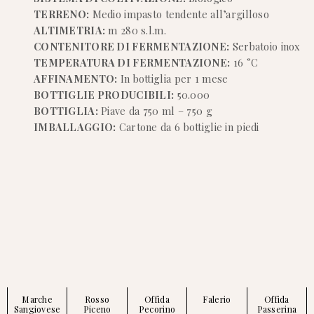
TERRENO:
Medio impasto tendente all’argilloso
ALTIMETRIA:
m 280 s.l.m.
CONTENITORE DI FERMENTAZIONE:
Serbatoio inox
TEMPERATURA DI FERMENTAZIONE:
16 °C
AFFINAMENTO:
In bottiglia per 1 mese
BOTTIGLIE PRODUCIBILI:
50.000
BOTTIGLIA:
Piave da 750 ml – 750 g
IMBALLAGGIO:
Cartone da 6 bottiglie in piedi
Marche
Rosso
Offida
Falerio
Offida
Sangiovese
Piceno
Pecorino
Passerina